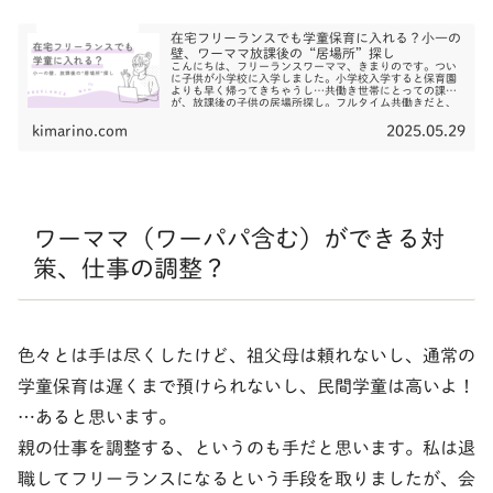
在宅フリーランスでも学童保育に入れる？小一の
壁、ワーママ放課後の“居場所”探し
こんにちは、フリーランスワーママ、きまりのです。つい
に子供が小学校に入学しました。小学校入学すると保育園
よりも早く帰ってきちゃうし…共働き世帯にとっての課題
が、放課後の子供の居場所探し。フルタイム共働きだと、
学童保育の利用が選択肢...
kimarino.com
2025.05.29
ワーママ（ワーパパ含む）ができる対
策、仕事の調整？
色々とは手は尽くしたけど、祖父母は頼れないし、通常の
学童保育は遅くまで預けられないし、民間学童は高いよ！
…あると思います。
親の仕事を調整する、というのも手だと思います。私は退
職してフリーランスになるという手段を取りましたが、会