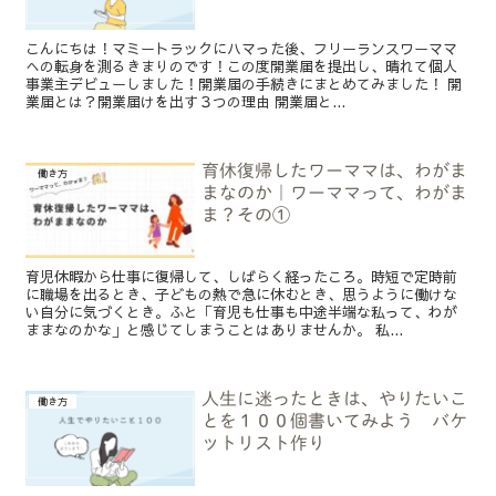
こんにちは！マミートラックにハマった後、フリーランスワーママ
への転身を測るきまりのです！この度開業届を提出し、晴れて個人
事業主デビューしました！開業届の手続きにまとめてみました！ 開
業届とは？開業届けを出す３つの理由 開業届と...
育休復帰したワーママは、わがま
働き方
まなのか｜ワーママって、わがま
ま？その①
育児休暇から仕事に復帰して、しばらく経ったころ。時短で定時前
に職場を出るとき、子どもの熱で急に休むとき、思うように働けな
い自分に気づくとき。ふと「育児も仕事も中途半端な私って、わが
ままなのかな」と感じてしまうことはありませんか。 私...
人生に迷ったときは、やりたいこ
働き方
とを１００個書いてみよう バケ
ットリスト作り