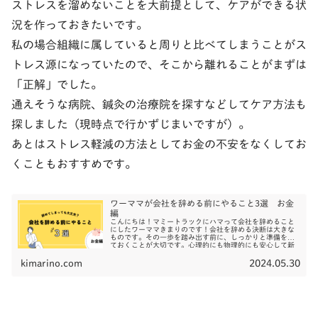
ストレスを溜めないことを大前提として、ケアができる状
況を作っておきたいです。
私の場合組織に属していると周りと比べてしまうことがス
トレス源になっていたので、そこから離れることがまずは
「正解」でした。
通えそうな病院、鍼灸の治療院を探すなどしてケア方法も
探しました（現時点で行かずじまいですが）。
あとはストレス軽減の方法としてお金の不安をなくしてお
くこともおすすめです。
ワーママが会社を辞める前にやること3選 お金
編
こんにちは！マミートラックにハマって会社を辞めること
にしたワーママきまりのです！会社を辞める決断は大きな
ものです。その一歩を踏み出す前に、しっかりと準備をし
ておくことが大切です。心理的にも物理的にも安心して新
たなスタートを切ることができる...
kimarino.com
2024.05.30