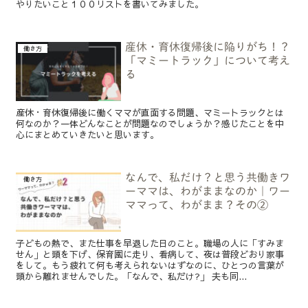
やりたいこと１００リストを書いてみました。
産休・育休復帰後に陥りがち！？
働き方
「マミートラック」について考え
る
産休・育休復帰後に働くママが直面する問題、マミートラックとは
何なのか？一体どんなことが問題なのでしょうか？感じたことを中
心にまとめていきたいと思います。
なんで、私だけ？と思う共働きワ
働き方
ーママは、わがままなのか｜ワー
ママって、わがまま？その②
子どもの熱で、また仕事を早退した日のこと。職場の人に「すみま
せん」と頭を下げ、保育園に走り、看病して、夜は普段どおり家事
をして。もう疲れて何も考えられないはずなのに、ひとつの言葉が
頭から離れませんでした。「なんで、私だけ?」 夫も同...