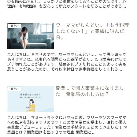
歩を踏み出す前に、しっかりと準備をしておくことが大切です。心
理的にも物理的にも安心して新たなスタートを切ることができる...
ワーママがしんどい。「もう料理
働き方
したくない！」と家族に叫んだ
日。
こんにちは。きまりのです。ワーママしんどい…、って思う時って
ありますよね。私も色々限界だった瞬間があり、2、3度夫に対して
ブチ切れたことがあります。結果的にブチ切れたことによって夫も
思うことがあったのか、それ以来休日の家事負担をしてくれる...
開業して個人事業主になりまし
働き方
た！開業届の出し方は？
こんにちは！マミートラックにハマった後、フリーランスワーママ
への転身を測るきまりのです！この度開業届を提出し、晴れて個人
事業主デビューしました！開業届の手続きにまとめてみました！ 開
業届とは？開業届けを出す３つの理由 開業届と...